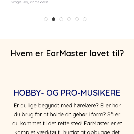
Google Play anmeldelse
1
2
3
4
5
6
Hvem er EarMaster lavet til?
HOBBY- OG PRO-MUSIKERE
Er du lige begyndt med hørelære? Eller har
du brug for at holde dit gehør i form? Så er
du kommet til det rette sted! EarMaster er et
komplet værktøj til hurtigt at opbygge det