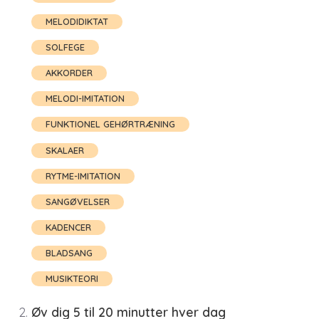
MELODIDIKTAT
SOLFEGE
AKKORDER
MELODI-IMITATION
FUNKTIONEL GEHØRTRÆNING
SKALAER
RYTME-IMITATION
SANGØVELSER
KADENCER
BLADSANG
MUSIKTEORI
Øv dig 5 til 20 minutter hver dag