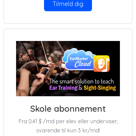
Tilmeld dig
Skole abonnement
Fra 0.41
$
/md per elev eller underviser,
svarende til kun 3 kr./md!