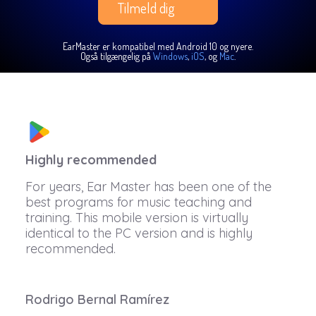
Tilmeld dig
EarMaster er kompatibel med Android 10 og nyere.
Også tilgængelig på
Windows
,
iOS
, og
Mac
.
Highly recommended
For years, Ear Master has been one of the
best programs for music teaching and
training. This mobile version is virtually
identical to the PC version and is highly
recommended.
Rodrigo Bernal Ramírez