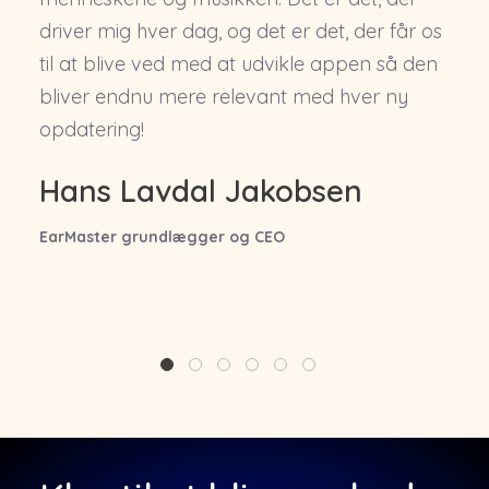
driver mig hver dag, og det er det, der får os
til at blive ved med at udvikle appen så den
bliver endnu mere relevant med hver ny
opdatering!
Hans Lavdal Jakobsen
EarMaster grundlægger og CEO
1
2
3
4
5
6