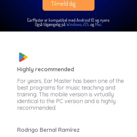
Tilmeld dig
EarMaster er kompatibel med Android 10 og nyere.
Også tilgængelig på
Windows
,
iOS
, og
Mac
.
Highly recommended
For years, Ear Master has been one of the
best programs for music teaching and
training. This mobile version is virtually
identical to the PC version and is highly
recommended.
Rodrigo Bernal Ramírez