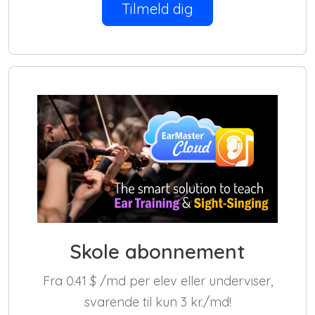
Tilmeld dig
Skole abonnement
Fra 0.41
$
/md per elev eller underviser,
svarende til kun 3 kr./md!