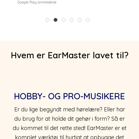
Google Play anmeldelse
1
2
3
4
5
6
Hvem er EarMaster lavet til?
HOBBY- OG PRO-MUSIKERE
Er du lige begyndt med hørelære? Eller har
du brug for at holde dit gehør i form? Så er
du kommet til det rette sted! EarMaster er et
komplet værktøj til hurtigt at opbygge det