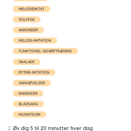
MELODIDIKTAT
SOLFEGE
AKKORDER
MELODI-IMITATION
FUNKTIONEL GEHØRTRÆNING
SKALAER
RYTME-IMITATION
SANGØVELSER
KADENCER
BLADSANG
MUSIKTEORI
Øv dig 5 til 20 minutter hver dag