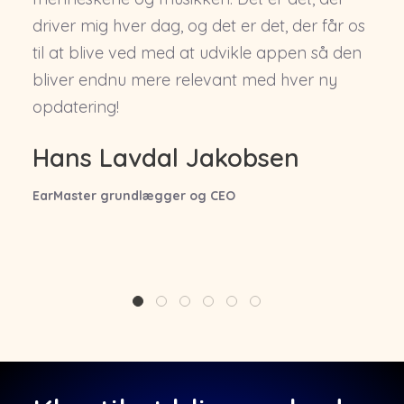
driver mig hver dag, og det er det, der får os
til at blive ved med at udvikle appen så den
bliver endnu mere relevant med hver ny
opdatering!
Hans Lavdal Jakobsen
EarMaster grundlægger og CEO
1
2
3
4
5
6