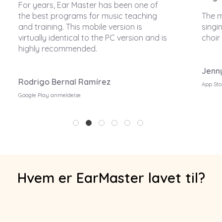
The most incredible Rhythm and sight
singing app. Super duper helpful get your
s
choir teachers to make it mandatory
Jenny Wenny
App Store anmeldelse
G
1
2
3
4
5
6
Hvem er EarMaster lavet til?