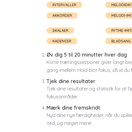
INTERVALLER
MELODIDIK
AKKORDER
MELODI-IMI
SKALAER
RYTME-IMIT
KADENCER
BLADSANG
Øv dig 5 til 20 minutter hver dag
Korte træningssessioner giver langt be
gang imellem. Hold blot fokus, så vil du
Tjek dine resultater
Tjek dine resultater og statistik for at
fokusområder.
Mærk dine fremskridt
Nyd dine nye færdigheder, når du spille
ned, og meget mere!