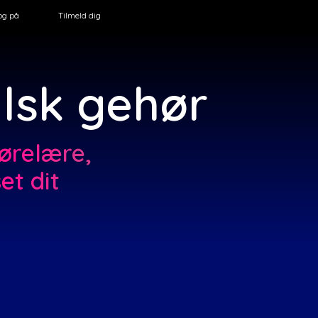
og på
Tilmeld dig
alsk gehør
hørelære,
et dit