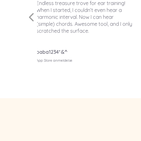
training!
For years, Ear Master has been one of
n hear a
the best programs for music teaching
hear
and training. This mobile version is
, and I only
virtually identical to the PC version and i
highly recommended.
Rodrigo Bernal Ramírez
Google Play anmeldelse