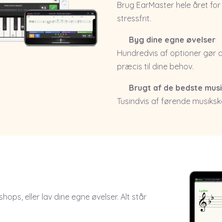
Brug EarMaster hele året fo
stressfrit.
Byg dine egne øvelser
Hundredvis af optioner gør d
præcis til dine behov.
Brugt af de bedste musi
Tusindvis af førende musiksk
ps, eller lav dine egne øvelser. Alt står