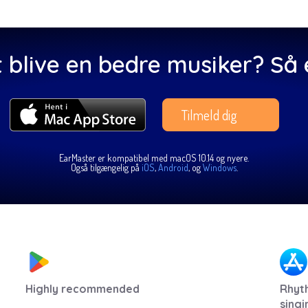
at blive en bedre musiker? Så 
Tilmeld dig
EarMaster er kompatibel med macOS 10.14 og nyere.
Også tilgængelig på
iOS
,
Android
, og
Windows
.
Rhythmic sight reading & Melodic sight
singing 🙏🏻💕