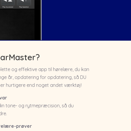
EarMaster?
tte og effektive app til hørelære, du kan
ange år, opdatering for opdatering, så DU
er hurtigere end noget andet værktøj!
svar
din tone- og rytmepræcision, så du
dre.
ørelære-prøver