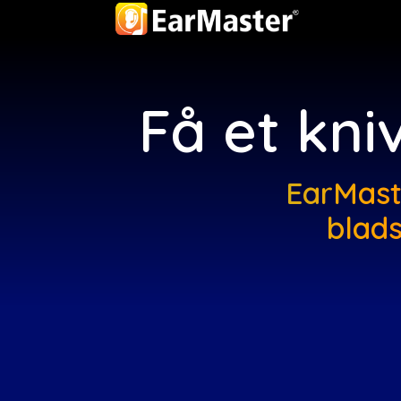
Få et kni
EarMaste
blads