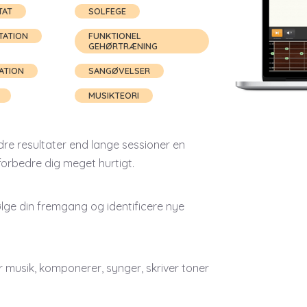
TAT
SOLFEGE
TATION
FUNKTIONEL
GEHØRTRÆNING
ATION
SANGØVELSER
MUSIKTEORI
dre resultater end lange sessioner en
 forbedre dig meget hurtigt.
 følge din fremgang og identificere nye
r musik, komponerer, synger, skriver toner