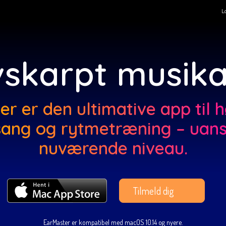
L
vskarpt musik
r er den ultimative app til 
ang og rytmetræning – uans
nuværende niveau.
Tilmeld dig
EarMaster er kompatibel med macOS 10.14 og nyere.