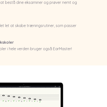
r at bestå dine eksaminer og prøver nemt og
et let at skabe træningsrutiner, som passer
kskoler
oler i hele verden bruger også EarMaster!