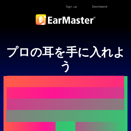
Sign up
Dashboard
プロの耳を手に入れよ
う
EarMasterは、あらゆるレ
ベルの方に向けた、聴音・
初見歌唱・リズムトレーニ
ングのための特別なアプリ
です