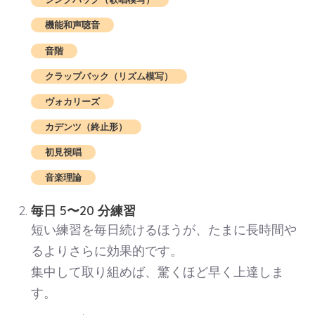
機能和声聴音
音階
クラップバック（リズム模写）
ヴォカリーズ
カデンツ（終止形）
初見視唱
音楽理論
毎日 5〜20 分練習
短い練習を毎日続けるほうが、たまに長時間や
るよりさらに効果的です。
集中して取り組めば、驚くほど早く上達しま
す。