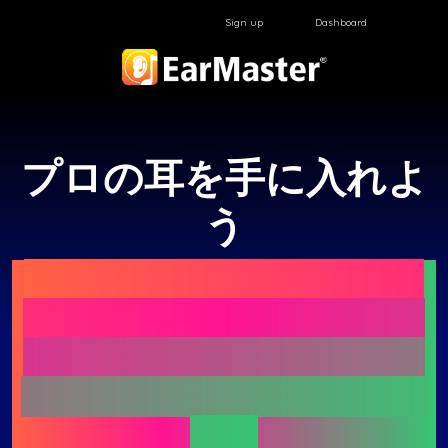
Sign up
Dashboard
プロの耳を手に入れよ
う
EarMasterは、あらゆるレ
ベルの方に向けた、聴音・
初見歌唱・リズムトレーニ
ングのための特別なアプリ
です