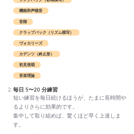
機能和声聴音
音階
クラップバック（リズム模写）
ヴォカリーズ
カデンツ（終止形）
初見視唱
音楽理論
毎日 5〜20 分練習
短い練習を毎日続けるほうが、たまに長時間や
るよりさらに効果的です。
集中して取り組めば、驚くほど早く上達しま
す。