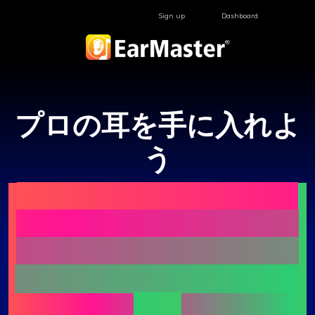
Sign up
Dashboard
プロの耳を手に入れよ
う
EarMasterは、あらゆるレ
ベルの方に向けた、聴音・
初見歌唱・リズムトレーニ
ングのための特別なアプリ
です