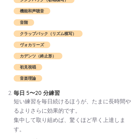
機能和声聴音
音階
クラップバック（リズム模写）
ヴォカリーズ
カデンツ（終止形）
初見視唱
音楽理論
毎日 5〜20 分練習
短い練習を毎日続けるほうが、たまに長時間や
るよりさらに効果的です。
集中して取り組めば、驚くほど早く上達しま
す。