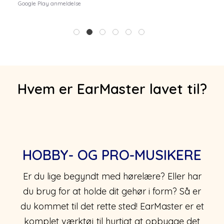
Google Play anmeldelse
1
2
3
4
5
6
Hvem er EarMaster lavet til?
HOBBY- OG PRO-MUSIKERE
Er du lige begyndt med hørelære? Eller har
du brug for at holde dit gehør i form? Så er
du kommet til det rette sted! EarMaster er et
komplet værktøj til hurtigt at opbygge det