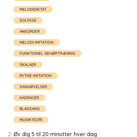
MELODIDIKTAT
SOLFEGE
AKKORDER
MELODI-IMITATION
FUNKTIONEL GEHØRTRÆNING
SKALAER
RYTME-IMITATION
SANGØVELSER
KADENCER
BLADSANG
MUSIKTEORI
Øv dig 5 til 20 minutter hver dag