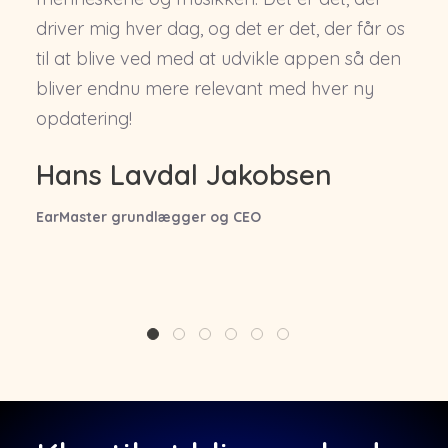
driver mig hver dag, og det er det, der får os
til at blive ved med at udvikle appen så den
bliver endnu mere relevant med hver ny
opdatering!
Hans Lavdal Jakobsen
EarMaster grundlægger og CEO
1
2
3
4
5
6