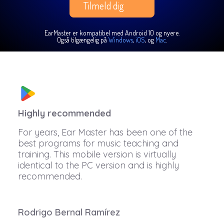
Tilmeld dig
EarMaster er kompatibel med Android 10 og nyere.
Også tilgængelig på
Windows
,
iOS
, og
Mac
.
Highly recommended
For years, Ear Master has been one of the
best programs for music teaching and
training. This mobile version is virtually
identical to the PC version and is highly
recommended.
Rodrigo Bernal Ramírez