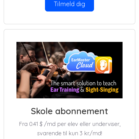
Tilmeld dig
Skole abonnement
Fra 0.41
$
/md per elev eller underviser,
svarende til kun 3 kr./md!