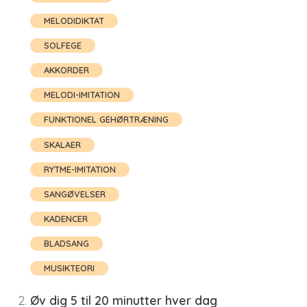
MELODIDIKTAT
SOLFEGE
AKKORDER
MELODI-IMITATION
FUNKTIONEL GEHØRTRÆNING
SKALAER
RYTME-IMITATION
SANGØVELSER
KADENCER
BLADSANG
MUSIKTEORI
Øv dig 5 til 20 minutter hver dag