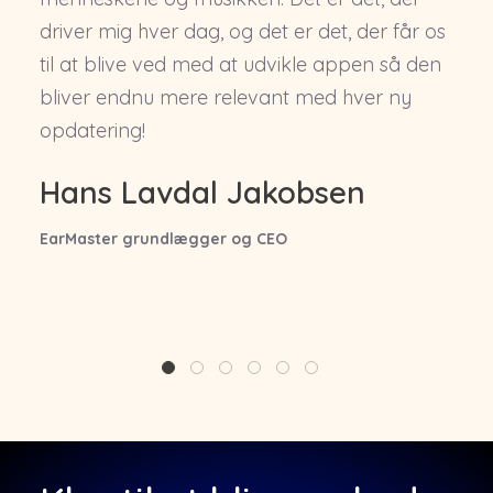
driver mig hver dag, og det er det, der får os
til at blive ved med at udvikle appen så den
bliver endnu mere relevant med hver ny
opdatering!
Hans Lavdal Jakobsen
EarMaster grundlægger og CEO
1
2
3
4
5
6