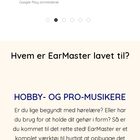
Google Play anmeldelse
1
2
3
4
5
6
Hvem er EarMaster lavet til?
HOBBY- OG PRO-MUSIKERE
Er du lige begyndt med hørelære? Eller har
du brug for at holde dit gehør i form? Så er
du kommet til det rette sted! EarMaster er et
komplet værktøj til hurtigt at opbygge det