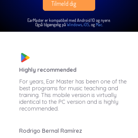
Tilmeld dig
EarMaster er kompatibel med Android 10 og nyere.
Også tilgængelig på
Windows
,
iOS
, og
Mac
.
Highly recommended
For years, Ear Master has been one of the
best programs for music teaching and
training. This mobile version is virtually
identical to the PC version and is highly
recommended.
Rodrigo Bernal Ramírez