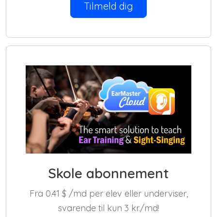
Tilmeld dig
Skole abonnement
Fra 0.41
$
/md per elev eller underviser,
svarende til kun 3 kr./md!